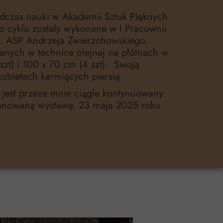
odczas nauki w Akademii Sztuk Pięknych
o cyklu zostały wykonane w I Pracownii
f. ASP Andrzeja Zwierzchowskiego.
ych w technice olejnej na płótnach w
zt) i 100 x 70 cm (4 szt). Swoją
kobietach karmiących piersią
i jest przeze mnie ciągle kontynuowany.
lanowaną wystawę. 23 maja 2025 roku