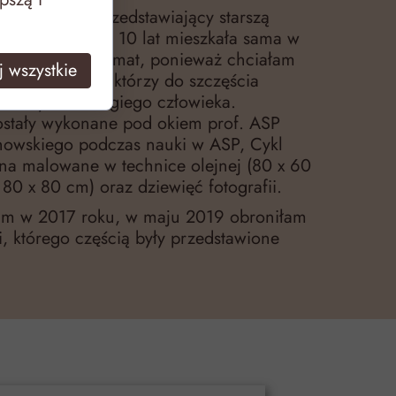
otograficzny przedstawiający starszą
elę, która przez 10 lat mieszkała sama w
uszyłam taki temat, ponieważ chciałam
 wszystkie
ód nas ludzie, którzy do szczęścia
towarzystwa drugiego człowieka.
ostały wykonane pod okiem prof. ASP
howskiego podczas nauki w ASP, Cykl
tna malowane w technice olejnej (80 x 60
80 x 80 cm) oraz dziewięć fotografii.
łam w 2017 roku, w maju 2019 obroniłam
i, którego częścią były przedstawione