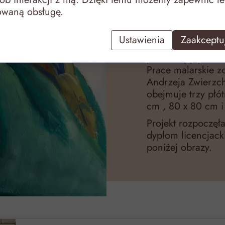
Projekt malarsko f
owaną obsługę.
kobietę, Panią Ani
wielkim domu. Por
Ustawienia
Zaakceptuj
pokazać, że są wśr
potrzebują tylko 
Prace malarskie z
Andrzeja Zwierzc
obejmuje trzy płó
cm , 80 x 80 cm i 
Projekt rozpoczę
dyplom licencjack
poniżej obrazy.