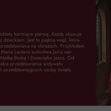
obiety karmiące piersią. Każdy ukazuje
z dzieckiem. Jest to piękna więź, która
przedstawiana na obrazach. Przykładem
 Maria Lactans autorstwa Jan’a van
 Matkę Boską i Dzieciątko Jezus. Od
takie przedstawienia widywało
h przedstawiających osoby święte.