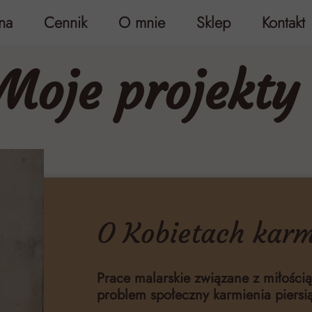
na
Cennik
O mnie
Sklep
Kontakt
Moje projekty
O Kobietach karm
Prace malarskie związane z miłością
problem społeczny karmienia piersi