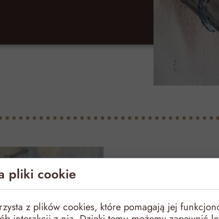
 pliki cookie
O samotn
orzysta z plików cookies, które pomagają jej funkcjon
sób interakcji z nią. Dzięki temu możemy zapewnić le