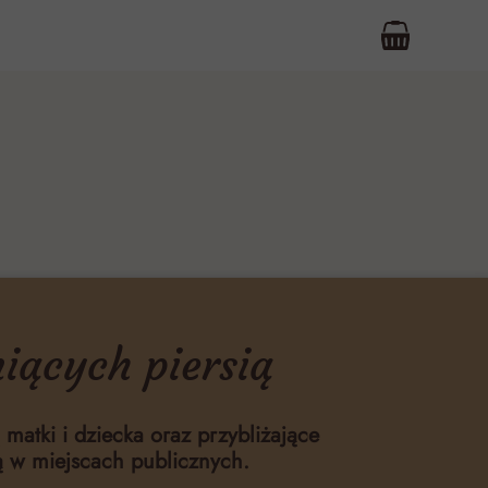
iących piersią
 matki i dziecka oraz przybliżające
ą w miejscach publicznych.