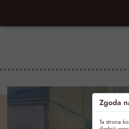
Zgoda na
Ta strona k
śledzić spo